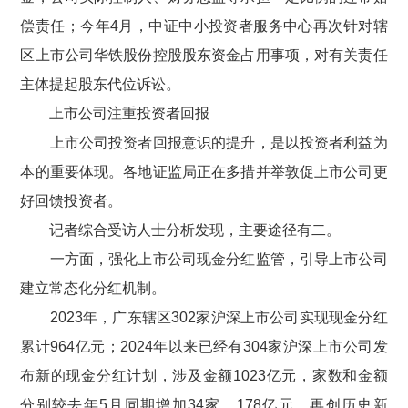
偿责任；今年
4
月，中证中小投资者服务中心再次针对辖
区上市公司华铁股份控股股东资金占用事项，对有关责任
主体提起股东代位诉讼。
上市公司注重投资者回报
上市公司投资者回报意识的提升，是以投资者利益为
本的重要体现。各地证监局正在多措并举敦促上市公司更
好回馈投资者。
记者综合受访人士分析发现，主要途径有二。
一方面，强化上市公司现金分红监管，引导上市公司
建立常态化分红机制。
2023
年，广东辖区
302
家沪深上市公司实现现金分红
累计
964
亿元；
2024
年以来已经有
304
家沪深上市公司发
布新的现金分红计划，涉及金额
1023
亿元，家数和金额
分别较去年
5
月同期增加
34
家、
178
亿元，再创历史新