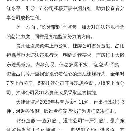
红水平，引导上市公司积极开展中期分红，助力投资者分
享公司成长红利。
另一方面，“长牙带刺”严监管，加大对违法违规行为
的惩治力度，同样是各地监管努力的方向。
贵州证监局聚焦上市公司、挂牌公司财务造假、占用
担保等重大违法违规行为，明确监管要求。严厉打击大股
东违规减持、内幕交易、信息披露不实、“忽悠式”回购、
资金占用等严重损害投资者信心的违法违规行为。全年对
7
家上市公司、
5
家挂牌公司开展现场检查，对
8
家上市公
司、挂牌公司及
31
名责任人员采取监管措施。
天津证监局
2023
年共查办案件
11
起，作出行政处罚
3
件，对财务造假、欺诈发行等违法行为进行坚决打击。
财务造假“一查到底”、退市公司“一严到底”，是广东
证监局当前工作的重点之一。典型例子如中潜股份，其