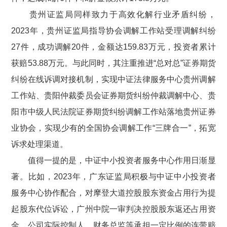
贵州证监局同样致力于高效化解行业矛盾纠纷，
2023
年，贵州证监局指导协会调解工作站受理调解纠纷
27
件，成功调解
20
件，金额达
159.83
万元，投资者累计
获赔
53.88
万元。与此同时，其注重推进“总对总”证券期货
纠纷在线诉调对接机制，实现中证法律服务中心贵州调解
工作站、贵阳仲裁委员会证券期货纠纷仲裁调解中心、贵
阳市中级人民法院证券期货纠纷调解工作站落地贵州证券
业协会，实现少有的全国协会调解工作“三牌合一”，拓宽
诉求处理渠道。
值得一提的是，中证中小投资者服务中心作用日渐显
著。比如，
2023
年，广东证监局积极与中证中小投资者
服务中心协作配合，对摩登大道控股股东资金占用行为提
起股东代位诉讼，广州中院一审判决控股股东返还占用资
金，公司实际控制人、财务总监等承担一定比例的连带赔