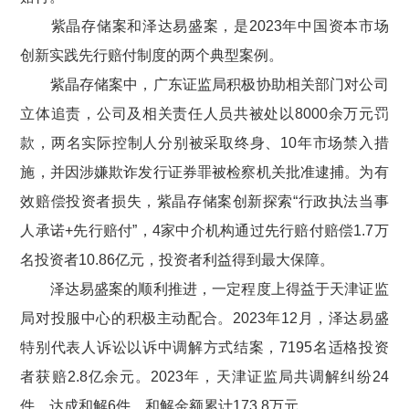
紫晶存储案和泽达易盛案，是
2023
年中国资本市场
创新实践先行赔付制度的两个典型案例。
紫晶存储案中，广东证监局积极协助相关部门对公司
立体追责，公司及相关责任人员共被处以
8000
余万元罚
款，两名实际控制人分别被采取终身、
10
年市场禁入措
施，并因涉嫌欺诈发行证券罪被检察机关批准逮捕。为有
效赔偿投资者损失，紫晶存储案创新探索“行政执法当事
人承诺
+
先行赔付”，
4
家中介机构通过先行赔付赔偿
1.7
万
名投资者
10.86
亿元，投资者利益得到最大保障。
泽达易盛案的顺利推进，一定程度上得益于天津证监
局对投服中心的积极主动配合。
2023
年
12
月，泽达易盛
特别代表人诉讼以诉中调解方式结案，
7195
名适格投资
者获赔
2.8
亿余元。
2023
年，天津证监局共调解纠纷
24
件，达成和解
6
件，和解金额累计
173.8
万元。