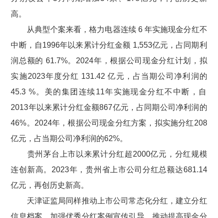
高。
从典型个案来看，格力电器连续
6
年实施现金分红不
中断，自
1996
年以来累计分红金额
1,553
亿元，占同期利
润总额的
61.7%
。
2024
年，根据公司现金分红计划，拟
实施
2023
年度分红
131.42
亿元，占当期公司净利润的
45.3 %
。美的集团连续
11
年实施现金分红不中断，自
2013
年以来累计分红金额
867
亿元，占同期公司净利润的
46%
。
2024
年，根据公司现金分红方案，拟实施分红
208
亿元，占当期公司净利润的
62%
。
贵州茅台上市以来累计分红超
2000
亿元，分红规模
连创新高。
2023
年，贵州省上市公司分红总额达
681.14
亿元，再创历史新高。
天津证监局同样推动上市公司常态化分红，建立分红
信息档案，加强优秀分红案例宣传引导，推动提高现金分