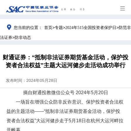
>
>
>
您当前的位置：
首页
专题
2024年515全国投资者保护日
防范非
>
法证券
防非动态
财通证券：“抵制非法证券期货基金活动，保护投
资者合法权益”主题大运河健步走活动成功举行
发布时间：2024年05月28日
摘自财通投教微信公众号
2024
年
5
月
20
日
一场旨在增强公众防非反诈意识、保护投资者合法权
益的主题活动
——“
抵制非法证券期货基金活动，保护投
资者合法权益
”
大运河健步走于
5
月
18
日在杭州大运河畔拉
开帷幕。