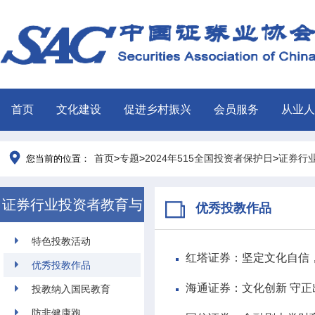
首页
文化建设
促进乡村振兴
会员服务
从业人
首页
>
专题
>
2024年515全国投资者保护日
>
证券行
您当前的位置：
证券行业投资者教育与
优秀投教作品
保护案例集
特色投教活动
红塔证券：坚定文化自信
优秀投教作品
海通证券：文化创新 守
投教纳入国民教育
防非健康跑