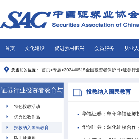
首页
文化建设
促进乡村振兴
会员服务
从业人
首页
>
专题
>
2024年515全国投资者保护日
>
证券行
您当前的位置：
证券行业投资者教育与
投教纳入国民教育
保护案例集
特色投教活动
华福证券：坚守华福证券
优秀投教作品
华创证券：深化证校合作
投教纳入国民教育
防非健康跑