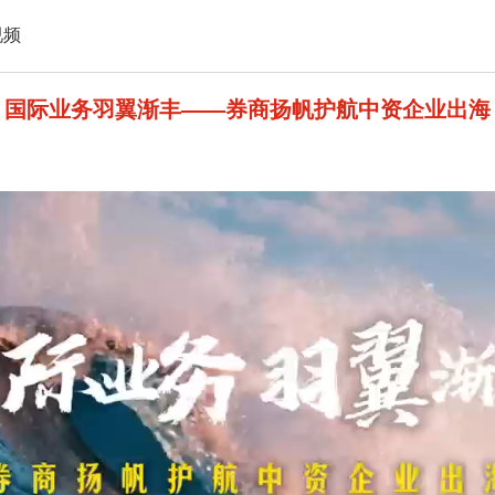
视频
国际业务羽翼渐丰——券商扬帆护航中资企业出海