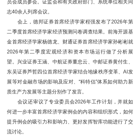
员会成员参会。证监会和有关政府部门、系统单位相关同
志
40
余人
列席会议
。
会上，德邦证券首席经济学家
程强
发布了202
6
年第
二
季度首席经济学家经济预测问卷调查结果。前海开源基
金首席经济学家
杨德龙
、财通证券首席经济学家
孙彬彬
就
2026年
第二季度
宏观经济和资本市场运行做了分析展
望。
兴业证券王涵、中航证券董忠云、中邮证券黄付生、
东吴证券芦哲四位首席经济学家结合地缘秩序变革、
AI发
展等
对金融市场的影响及应对、“科特估”体系如何助力新
质生产力发展等主题分别作了发言
。
会议还审议了专业
委员会2026年工作计划
，并就
如
何进一步丰富
首席经济学家
例会
的
内容和组织形式
，如何
提升例会
的
吸引力和影响力
、
更好发挥智库
功能进行了交
流讨论
。