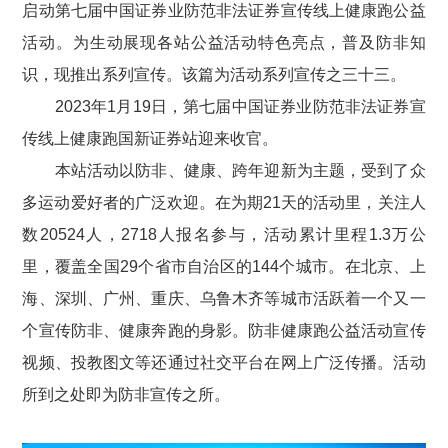
启动第七届中国证券业防范非法证券宣传线上健康跑公益
活动。为生动展现各站公益活动特色亮点，普及防非知
识，现推出系列宣传。该篇为活动系列宣传之三十三。
2023
年
1
月
19
日，
第七届中国证券业防范非法证券宣
传线上健康跑
国新证券站迎来收官。
本站活动以防非、健康、跨年迎新为主题，受到了众
多运动爱好者的广泛欢迎。在为期
21
天的活动里，关注人
数
20524
人，
2718
人报名参与，活动累计里程
1.3万
公
里，覆盖全国
29
个省市自治区的
144
个城市。在北京、上
海、深圳、广州、重庆、乌鲁木齐等城市活跃着一个又一
个宣传防非、健康奔跑的身影。防非健康跑公益活动宣传
视频、投教图文等还通过社交平台在网上广泛传播。活动
所到之处即为防非宣传之所。