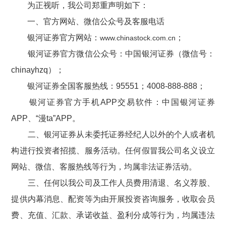
为正视听，我公司郑重声明如下
：
一、官方网站、微信公众号及客服电话
银河证券官方网站
：
；
www.chinastock.com.cn
银河证券官方
微信公众号：
中国银河
证券（微信号：
chinayhzq）
；
银河证券全国
客服热线：95551
；
4008-888-888
；
银河证券官方手机APP交易软件：中国银河证券
A
PP
、“漫t
a
”A
PP
。
二、银河证券
从未
委托证券经纪人以外的个人或者机
构进行投资者招揽、服务活动。
任何假冒
我公司
名义设立
网站、微信、客服热线等行为，均属非法证券活动。
三
、任何以
我公司及工作人员费用清退、
名义荐股、
提供内幕消息、配资等为由开展投资咨询服务，收取会员
费、
充值、汇款、
承诺收益、盈利分成等行为，均属违法