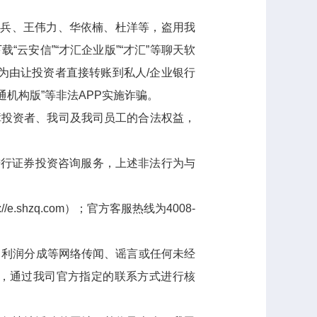
红兵、王伟力、华依楠、杜洋
等，盗用我
下载
“
云安信
”“
才汇
企业版
”“才汇”等
聊天软
为由让投资者直接转账到私人
/企业
银行
通机构版
”
等非法APP实施诈骗。
障投资者、我司及我司员工的合法权益，
进行证券投资咨询服务，
上述非法行为与
.shzq.com）；官方客服热线为4008-
、利润分成等网络传闻、谣言或任何未经
，通过我司官方指定的联系方式进行核