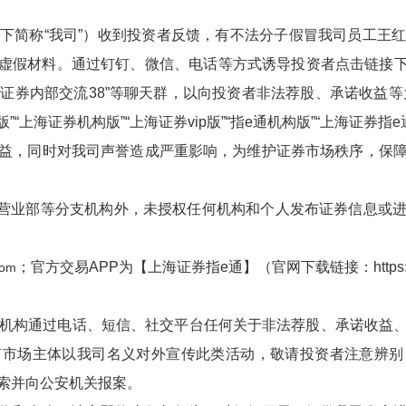
下简称“我司”）收到投资者反馈，有不法分子假冒我司员工
王
作虚假材料。通过
钉钉
、微信、电话等方式诱导投资者点击链接
海证券内部交流38”等
聊天群，以向投资者非法荐股、承诺收益等
版”
“
上海证券机构版
”“
上海证券vip版
”“
指e通机构版
”“
上海证券指e
益，同时对我司声誉造成严重影响，
为维护证券市场秩序，保
券营业部等分支机构外，未授权任何机构和个人发布证券信息或
；官方交易APP为【上海证券指e通】（官网下载链接：https://e
com
人/机构通过电话、短信、社交平台任何关于非法荐股、承诺收益
有市场主体以我司名义对外宣传此类活动，敬请投资者注意辨别
索并向公安机关报案。