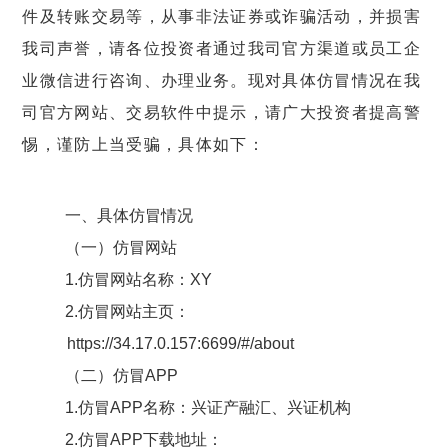
件及转账交易等，从事非法证券或诈骗活动，并损害
我司声誉，请各位投资者通过我司官方渠道或员工企
业微信进行咨询、办理业务。现对具体仿冒情况
在
我
司官方网站、交易软件
中
提示
，
请广大投资者提高警
惕，谨防上当受骗
，具体
如下
：
一、具体仿冒情况
（
一
）仿冒网站
1
.
仿冒
网站名称：
XY
2
.
仿冒网站主页
：
https://34.17.0.157:6699/#/about
（
二
）仿冒
APP
1.
仿冒
APP名称：
兴证产融汇
、兴证
机构
2
.
仿冒
APP
下载地址：