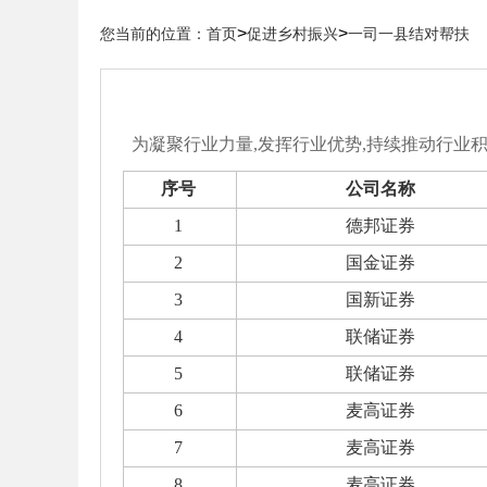
>
>
您当前的位置：
首页
促进乡村振兴
一司一县结对帮扶
为凝聚行业力量,发挥行业优势,持续推动行业积
序号
公司名称
1
德邦证券
2
国金证券
3
国新证券
4
联储证券
5
联储证券
6
麦高证券
7
麦高证券
8
麦高证券