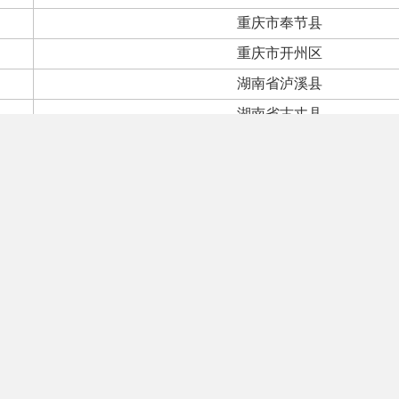
重庆市奉节县
重庆市开州区
湖南省泸溪县
湖南省古丈县
新疆维吾尔自治区阿克陶县
广西壮族自治区大新县
陕西省延长县
海南省临高县
湖南省靖州苗族侗族自治县
内蒙古自治区兴和县
湖北省利川市
安徽省寿县
甘肃省永靖县