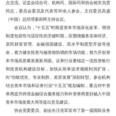
点
交流
。证监会
综合司、
机构司、
国际司和
协会相关负责
同志，委员会委员及代表等30余人参会。主任委员
高盛
（中国）
总经理
索莉晖
主持会议。
会议认为，
“十五五”时期是资本市场深化改革、增强
制度包容性与适应性的关键时期，应围绕服务实体经济、
居民财富管理、金融强国建设、高水平制度型开放等使
命，着力健全投资与融资相协调的市场功能，努力开创资
本市场高质量发展新局面。证券行业要锚定一流投资银行
和投资机构建设目标，加快从简单追求规模利润扩张，
向“功能优先、专业制胜、差异发展”深刻转型。参会机构
结合资本市场和证券行业“十五五”规划编制，重点对
中资
券商提升跨境金融综合服务能力和外资券商更好融入中国
资本市场发展大局等
提出意见建议。
协会党委委员、副会长汪兆军宣布了新一届国际业务