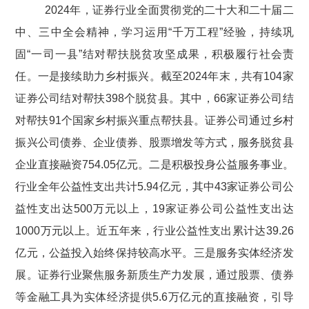
2024
年，证券行业全面贯彻党的二十大和二十届二
中、三中全会精神，学习运用“千万工程”经验，持续巩
固“一司一县”结对帮扶脱贫攻坚成果，积极履行社会责
任。一是接续助力乡村振兴。截至
2024
年末，共有
104
家
证券公司结对帮扶
398
个脱贫县。其中，
66
家证券公司结
对帮扶
91
个国家乡村振兴重点帮扶县。证券公司
通过乡村
振兴公司债券、企业债券、股票增发等方式，服务脱贫县
企业直接融资
754.05
亿元。
二是积极投身公益服务事业。
行业全年公益性支出共计
5.94
亿元，其中
43
家证券公司公
益性支出达
500
万元以上，
19
家证券公司公益性支出达
1000
万元以上。近五年来，行业公益性支出累计达
39.26
亿元，公益投入始终保持较高水平。三是
服务实体经济发
展。证券行业聚焦服务新质生产力发展，通过股票、债券
等金融工具为实体经济提供
5.6
万亿元的直接融资，引导