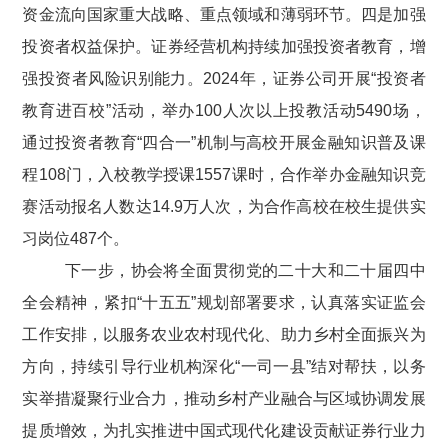
资金流向国家重大战略、重点领域和薄弱环节。
四是加强
投资者权益保护。证券经营机构持续加强投资者教育，增
强投资者风险识别能力。
2024
年，
证券公司开展“投资者
教育进百校”活动，举办
100
人次以上投教活动
5490
场，
通过投资者教育“四合一”机制与高校开展金融知识普及课
程
108
门，入校教学授课
1557
课时，合作举办金融知识竞
赛活动报名人数达
14.9
万人次，为合作高校在校生提供实
习岗位
487
个。
下一步，协会将全面贯彻党的二十大和二十届四中
全会精神，紧扣“十五五”规划部署要求，认真落实证监会
工作安排，以服务农业农村现代化、助力乡村全面振兴为
方向，持续引导行业机构深化“一司一县”结对帮扶，以务
实举措凝聚行业合力，推动乡村产业融合与区域协调发展
提质增效，为扎实推进中国式现代化建设贡献证券行业力