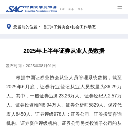
>
>
您当前的位置：
首页
了解协会
协会工作动态
2025年上半年证券从业人员数据
发布时间：2025年08月01日
根据中国证券业协会从业人员管理系统数据，
截至
202
5
年
6月底
，证券行业登记从业人员数量为
36.29
万
人
。
其中，一般证券业务
23.26
万人、证券经纪人
2.57
万
人
、
证券投资顾问
8.94
万人、证券分析师
5829
人、保荐代
表人
8450
人、
证券评级
978
人
；
证券公司、证券投资咨询
机构、证券资信评级机构、证券公司另类投资子公司的从