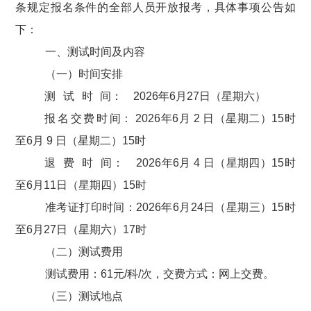
条规定报名条件的全部人员开放报考，具体事项公告如
下：
一、测试时间及内容
（一）时间安排
测试时
间
：
2026
年
6
月
27
日（星期六
）
报名交费时
间
：
2026
年
6
月
2
日（星期
二）
15
时
至
6
月
9
日（星期
二）
15
时
退费时
间
：
2026
年
6
月
4
日（星期四
）
15
时
至
6
月
11
日（星期
四）
15
时
准考证打印时间：
2026
年
6
月
24
日（星期
三）
15
时
至
6
月
27
日（星期六
）
17
时
（二）测试费用
测试费用：
61
元
/科/次，交费方式：网上交费。
（三）测试地点