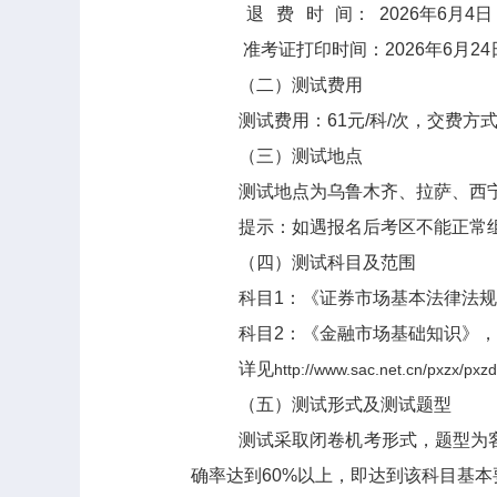
退费时
间
：
2026
年
6
月
4
日
准考证打印时间：
2026
年
6
月
24
（二）测试费用
测试费用：
61
元
/
科
/
次，交费方
（三）测试地点
测试地点为乌鲁木齐、拉萨、西
提示：如遇报名后考区不能正常
（四）测试科目及范围
科目
1
：《证券市场基本法律法规
科目
2
：《金融市场基础知识》，
详见
http://www.sac.net.cn/pxzx/pxz
（五）测试形式及测试题型
测试采取闭卷机考形式，题型为
确率达到
60%
以上，即达到该科目基本