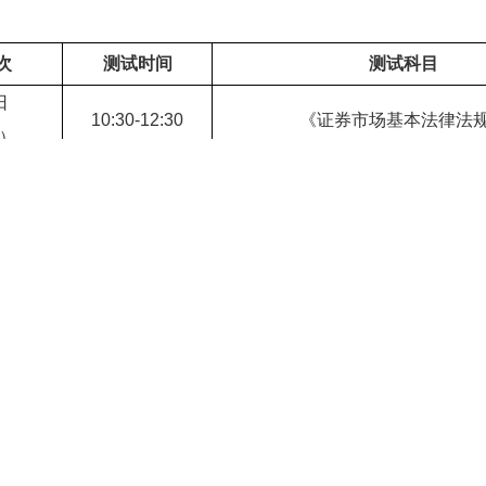
次
测试时间
测试科目
日
10:30-12:30
《证券市场基本法律法
）
日
15:00-17:00
《金融市场基础知识
）
证券行业专业人员水平评价测试实施细则》（
下称《测试细则
过协会网站报名系统自行完成报名交费；
大学本（专）科应届
效期内登录考试报名系统进行报名
。
份证参加测试。使用社会保障卡、驾驶证、户口本、学生证等其