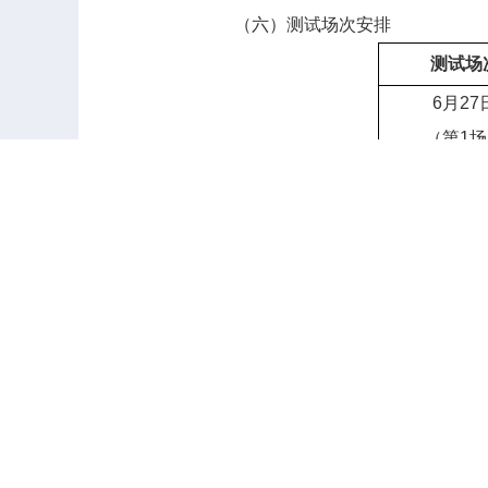
（六）测试场次安排
测试场
6
月
27
（第
1
场
6
月
27
（第
2
场
二、
测试报名条件
报名参加测试的人员应当符合
《
藏、青海的居民。
提示：
符合报名条件的人员须通
考试报名系统中确认后，方可在报名有
三、测试纪律要求
（一）考生须持准考证和本人身