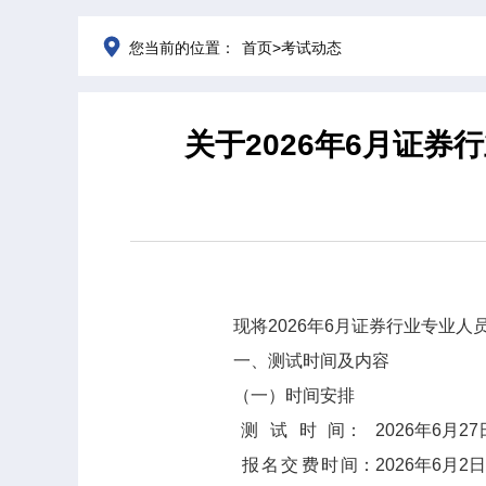
>
您当前的位置：
首页
考试动态
关于2026年6月证
现将
2026
年
6
月证券行业专业人
一、
测试时间及内容
（一）时间安排
测试时
间
：
2026
年
6
月
27
报名交费时
间
：
2026
年
6
月
2
日