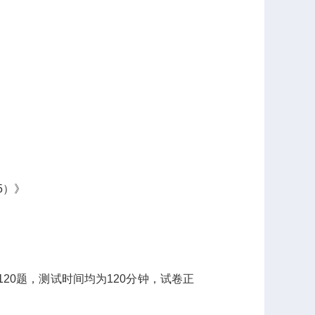
5
）》
》
120
题，测试时间均为
120
分钟，
试卷正