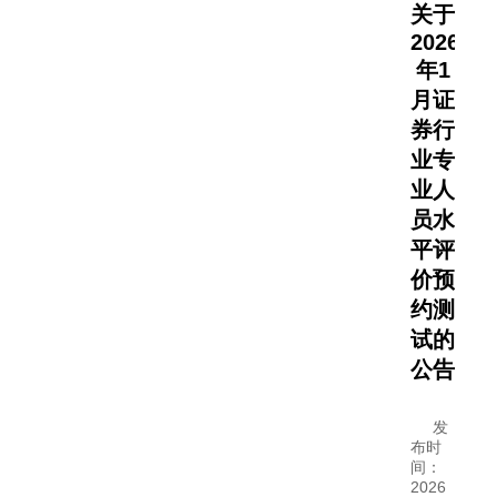
关于
2026
年1
月证
券行
业专
业人
员水
平评
价预
约测
试的
公告
发
布时
间：
2026