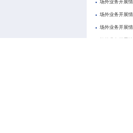
场外业务开展情
场外业务开展情
场外业务开展情
场外业务开展情况
区域性股权市场
证券公司参与区
证券公司开展柜
证券公司参与区
证券公司开展柜