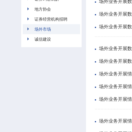
场外业务开展数据
地方协会
场外业务开展数据
证券经营机构招聘
场外业务开展数据
场外市场
诚信建设
场外业务开展数据
场外业务开展数据
场外业务开展情
场外业务开展情
场外业务开展情
场外业务开展情