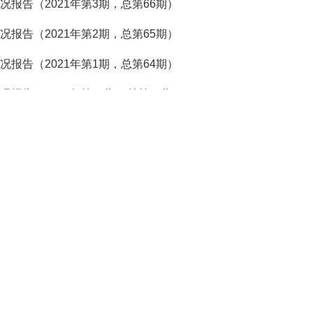
况报告（2021年第3期，总第66期）
况报告（2021年第2期，总第65期）
况报告（2021年第1期，总第64期）
报告（2020年第12期，总第63期）
监督管理试行办法（证监会第132号令）
域性股权市场情况（2017年6月）
台市场业务情况（2017年6月）
域性股权市场情况（2016年12月）
台市场业务情况（2016年12月）