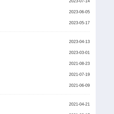
2023-07-14
2023-06-05
2023-05-17
2023-04-13
2023-03-01
2021-08-23
2021-07-19
2021-06-09
2021-04-21