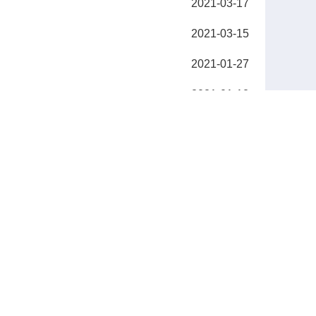
2021-03-17
2021-03-15
2021-01-27
2021-01-12
2021-01-12
2017-09-06
2017-09-06
2017-03-01
2017-02-28