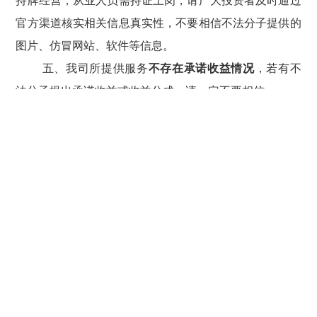
持牌经营，从业人员需持证上岗，请广大投资者及时通过
官方渠道核实相关信息真实性，不要相信不法分子提供的
图片、仿冒网站、软件等信息。
五、
我司所提供服务
不存在承诺收益情况
，若有不
法分子提出承诺收益或收益分成，请一定不要相信。
六、公司领导主要负责相关业务的战略管理工作，
不会参与具体业务营销工作
，
请不要相信所谓
“高
管”、“首席经济学家”开展的直播、投资课程、投资咨询
服务
。
七、长江证券要求营销人员统一使用企业微信与客
户沟通，不会通过其他社交平台与客户联系，更不会通过
单独的、非知名的软件与客户联系。
八
、对于冒用或仿冒我司名义开展非法证券活动、
破坏我司名誉、损害投资者利益的行为，我司表示强烈谴