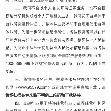
端（电脑）、金长江财智版PC 端（电脑）。
二、
我司不会以个人名义开展证券业务
，也不会授
权给外部机构或者个人开展
相关
业务
。
我司员工自媒体平
台账号需进行认证，并按照从业要求和平台规定使用自媒
体账号。为进一步保证信息准确性，各位投资者可以在长
江证券官网和中国证券业协会官网查询、核实从业人员信
息。为
防止
不法分子使用
从业人员公示信息
诈骗，请各位
投资者在必要情况下联系我司全国客户服务热线
95579、
4008-888-999予以核实是否是我司员工行为，以防上当
受骗。
三、我司提供的开户、交易等服务软件均可在公司
官网
（
www.95579.com）
或正规官方应用商城
下载，请
警惕扫描各种来路不明的二维码
和下载链接
。
四、
金融行业属于特许经营行业，证券经营机构需