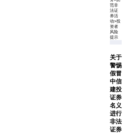
范非
法证
券活
>
动
投
资者
风险
提示
关于
警惕
假冒
中信
建投
证券
名义
进行
非法
证券