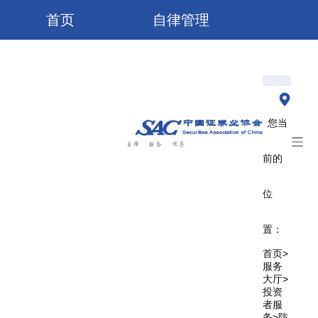
首页
自律管理
服务大厅
业务培训
信息公开
研究/出版物
您当
了解协会
前的
位
置：
>
首页
服务
>
大厅
投资
者服
>
务
防