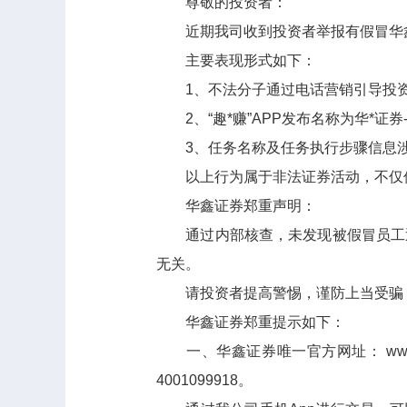
尊敬的投资者：
近期我司收到投资者举报有假冒华
主要表现形式如下：
1、不法分子通过电话营销引导
投
2
、
“趣
*
赚”APP
发布名称为华*证券
3
、
任务名称及任务执行步骤信息
以上行为属于非法证券活动，不仅
华鑫证券郑重声明：
通过内部核查，未发现被假冒员工
无关。
请投资者提高警惕，谨防上当受骗
华鑫证券郑重提示如下：
一、华鑫证券唯一官方网址： www.
4001099918。