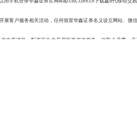
用手机登录华鑫证券官网wap.cfsc.com.cn下载鑫e代移
开展客户服务相关活动，任何假冒华鑫证券名义设立网站、微
提供内幕消息、配资等为由开展投资咨询服务，收取会员费、承
、微信、客服热线的，请第一时间向当地证券监管部门、公安机
券工作人员的非法行为，华鑫证券都将保留追究相关法律责任的
合法权益，华鑫证券特别提醒广大投资者选择合法机构，远离
上当受骗。
请及时致电华鑫证券客服热线（华鑫证券客服热线：95323、400