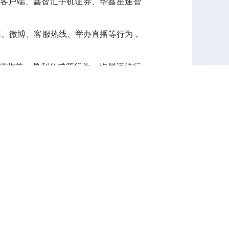
动交易客户端、鑫智汇手机证券、华鑫星途智
信、微博、客服热线、举办直播等行为，
诺收益、盈利分成等行为，均属违法行
关举报。
权利。
非法主体，坚持理性投资，警惕非法证券
1099918）反馈，感谢大家配合！
华鑫证券有限责任公司
202
6
年
1
月
19
日