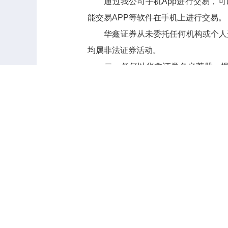
通过我公司手机App进行交易，可以
能交易APP等软件在手机上进行交易。
华鑫证券从未委托任何机构或个人
均属非法证券活动。
二、任何以华鑫证券名义荐股、
为。
三、投资者发现仿冒华鑫证券网站
四、对任何冒充华鑫证券或华鑫证
为维护证券市场秩序，保障投资者
活动，提高鉴别能力及保护意识，谨防
如有投资者持有更多的证据或线索，
特此公告